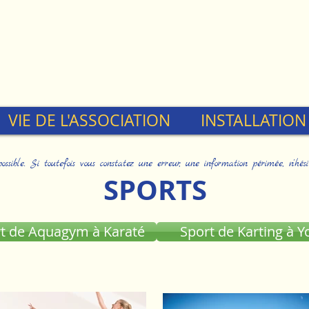
VIE DE L'ASSOCIATION
INSTALLATION
ible. Si toutefois vous constatez une erreur, une information périmée, n'hés
SPORTS
t de Aquagym à Karaté
Sport de Karting à Y