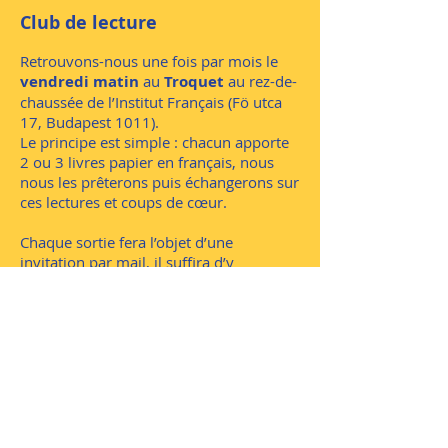
Club de lecture
Retrouvons-nous une fois par mois le
vendredi matin
au
Troquet
au rez-de-
chaussée de l’Institut Français (Fö utca
17, Budapest 1011).
Le principe est simple : chacun apporte
2 ou 3 livres papier en français, nous
nous les prêterons puis échangerons sur
ces lectures et coups de cœur.
​Chaque sortie fera l’objet d’une
invitation par mail, il suffira d’y
répondre pour s’inscrire.
Animatrice : Marie-Claire
clubdelecture.budapestaccueil@gmail.co
m