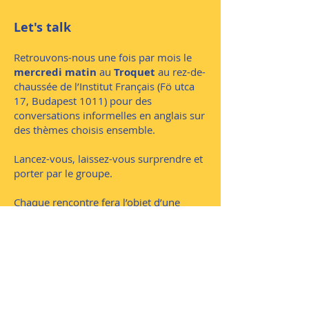
Let's talk
Retrouvons-nous une fois par mois le
mercredi matin
au
Troquet
au rez-de-
chaussée de l’Institut Français (Fö utca
17, Budapest 1011)
pour des
conversations informelles en anglais sur
des thèmes choisis ensemble.
Lancez-vous, laissez-vous surprendre et
porter par le groupe.
​Chaque rencontre fera l’objet d’une
invitation par mail, il suffira d’y
répondre pour s’inscrire.
Animatrice : Dorothée
rencontresletstalk@gmail.com