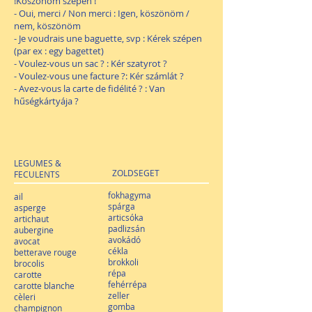
!Köszönöm szépen !
- Oui, merci / Non merci : Igen, köszönöm /
nem, köszönöm
- Je voudrais une baguette, svp : Kérek szépen
(par ex : egy bagettet)
- Voulez-vous un sac ? : Kér szatyrot ?
- Voulez-vous une facture ?: Kér számlát ?
- Avez-vous la carte de fidélité ? : Van
hűségkártyája ?
LEGUMES &
ZOLDSEGET
FECULENTS
fokhagyma
ail
spárga
asperge
articsóka
artichaut
padlizsán
aubergine
avokádó
avocat
cékla
betterave rouge
brokkoli
brocolis
répa
carotte
fehérrépa
carotte blanche
zeller
cèleri
gomba
champignon