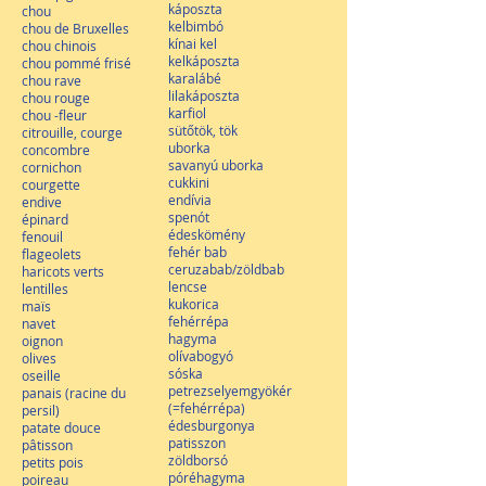
káposzta
chou
kelbimbó
chou de Bruxelles
kínai kel
chou chinois
kelkáposzta
chou pommé frisé
karalábé
chou rave
lilakáposzta
chou rouge
karfiol
chou -fleur
sütőtök, tök
citrouille, courge
uborka
concombre
savanyú uborka
cornichon
cukkini
courgette
endívia
endive
spenót
épinard
édeskömény
fenouil
fehér bab
flageolets
ceruzabab/zöldbab
haricots verts
lencse
lentilles
kukorica
maïs
fehérrépa
navet
hagyma
oignon
olívabogyó
olives
sóska
oseille
petrezselyemgyökér
panais (racine du
(=fehérrépa)
persil)
édesburgonya
patate douce
patisszon
pâtisson
zöldborsó
petits pois
póréhagyma
poireau