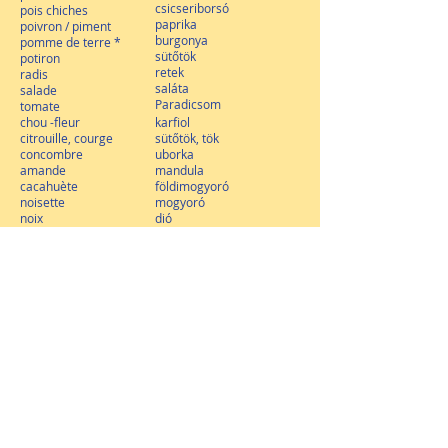
csicseriborsó
pois chiches
paprika
poivron / piment
burgonya
pomme de terre *
sütőtök
potiron
retek
radis
saláta
salade
Paradicsom
tomate
chou -fleur
karfiol
citrouille, courge
sütőtök, tök
concombre
uborka
amande
mandula
cacahuète
földimogyoró
noisette
mogyoró
noix
dió
noix de cajou
kesudió
noix de coco
kókuszdió
pistache
pisztácia
FRUITS
GYUMOLOCS
orange
narancs
pamplemousse
grépfruit
pastèque
görögdinnye
pêche
őszibarack
poire
körte
pomme
alma
prune
szilva