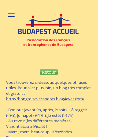
L'association des Français
et francophones de Budapest
Retour
Vous trouverez ci-dessous quelques phrases
utiles. Pour aller plus loin, un blog très complet
et gratuit :
http://hongroisavecandras.blog4ever.com/
- Bonjour (avant 9h, après, le soir) : Jó reggelt
(<9h), Jó napot (9-17h), Jó estét (>17h)
- Au revoir (les différentes manières) :
Viszontlátásra !Viszlát !
- Merci, merci beaucoup : Köszönöm