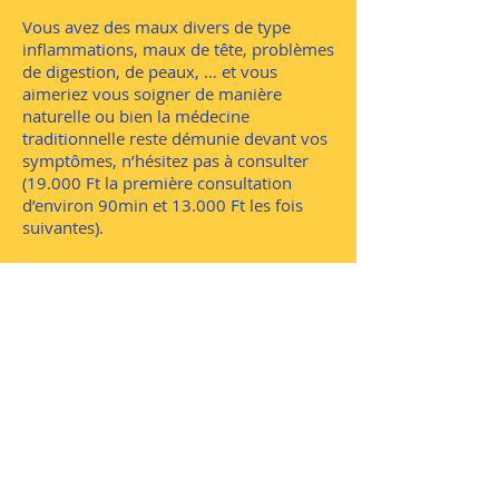
Vous avez des maux divers de type
inflammations, maux de tête, problèmes
de digestion, de peaux, … et vous
aimeriez vous soigner de manière
naturelle ou bien la médecine
traditionnelle reste démunie devant vos
symptômes, n’hésitez pas à consulter
(19.000 Ft la première consultation
d’environ 90min et 13.000 Ft les fois
suivantes).
Contact : Rémy Segretain – Naturopathe
et Instructeur de Pleine Conscience
+36 70 411 4109
www.centrelibellule.com
Nous contacter