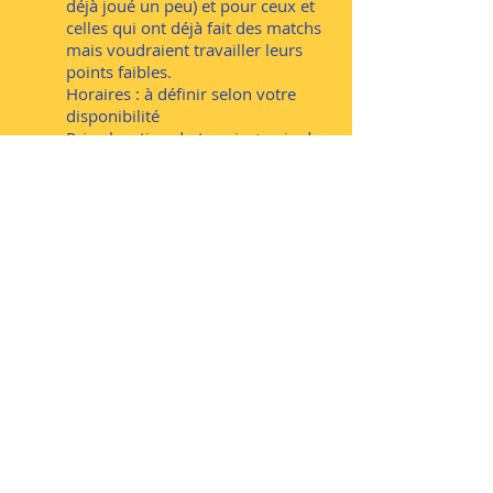
déjà joué un peu) et pour ceux et
celles qui ont déjà fait des matchs
mais voudraient travailler leurs
points faibles.
Horaires : à définir selon votre
disponibilité
Prix : location du terrain + prix de
la leçon (6.000 Ft) à partager selon
le nombre de personnes
Contact mobile :
06 30 651 0208
Thierry Salomon
:
tsalomon@hotmail.com
Enseignant de tennis : Modern Tennis
Methodology Teaching Professional