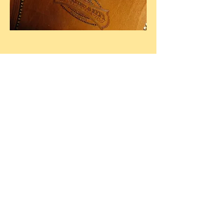
Restaurants
Epiceries fines
Salons de thé
Chocolatiers
Nous contacter