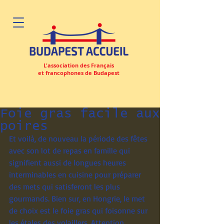
L'association des Français
et francophones de Budapest
Foie gras facile aux
poires
Et voilà, de nouveau la période des fêtes 
avec son lot de repas en famille qui 
signifient aussi de longues heures 
interminables en cuisine pour préparer 
des mets qui satisferont les plus 
gourmands. Bien sur, en Hongrie, le met 
de choix est le foie gras qui foisonne sur 
les étales des volaillers. Attention 